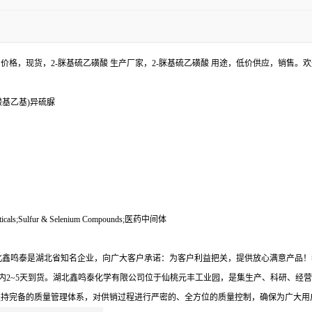
酸 价格，现货，2-脒基硫乙磺酸 生产厂家，2-脒基硫乙磺酸 用途，低价供应，销售
磺酸基乙基)异硫脲
euticals;Sulfur & Selenium Compounds;医药中间体
湖北鑫鸣泰是湖北省知名企业，向广大客户承诺：为客户利益把关，提供放心满意产品
内2~5天到货。湖北鑫鸣泰化学有限公司位于仙桃元丰工业园，是集生产、科研、经营
坚持完备的质量管理体系，对供销过程进行严密的、全方位的质量控制，确保为广大用