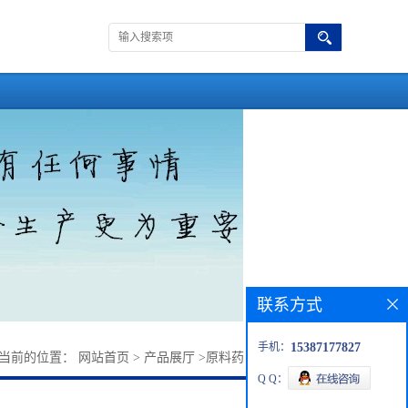
联系方式
手机：
15387177827
当前的位置：
网站首页
>
产品展厅
>
原料药
>
2-脒基硫乙磺酸
Q Q：