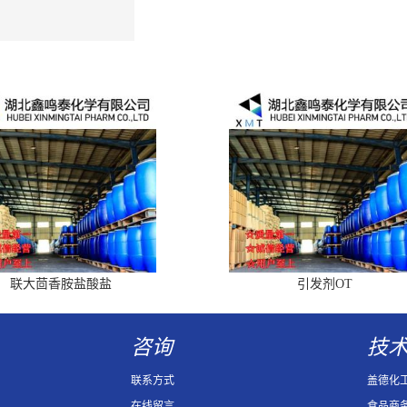
联大茴香胺盐酸盐
引发剂OT
咨询
技
联系方式
盖德化
在线留言
食品商