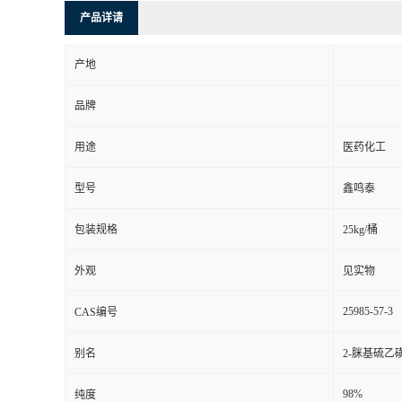
产品详请
产地
品牌
用途
医药化工
型号
鑫鸣泰
包装规格
25kg/桶
外观
见实物
25985-57-3
CAS编号
别名
2-脒基硫乙磺
98%
纯度