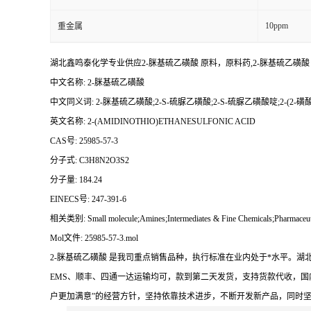
10ppm
重金属
湖北鑫鸣泰化学专业供应2-脒基硫乙磺酸 原料，原料药,2-脒基硫乙磺
中文名称: 2-脒基硫乙磺酸
中文同义词: 2-脒基硫乙磺酸;2-S-硫脲乙磺酸;2-S-硫脲乙磺酸啶;2-(2-
英文名称: 2-(AMIDINOTHIO)ETHANESULFONIC ACID
CAS号: 25985-57-3
分子式: C3H8N2O3S2
分子量: 184.24
EINECS号: 247-391-6
相关类别: Small molecule;Amines;Intermediates & Fine Chemicals;Pharmac
Mol文件: 25985-57-3.mol
2-脒基硫乙磺酸 是我司重点销售品种，执行标准在业内处于*水平。
EMS、顺丰、四通一达运输均可，款到第二天发货，支持货款代收，国
户更加满意”的经营方针，坚持依靠技术进步，不断开发新产品，同时