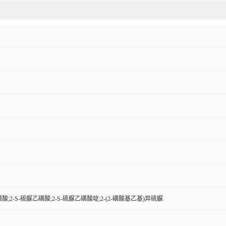
酸;2-S-硫脲乙磺酸;2-S-硫脲乙磺酸啶;2-(2-磺酸基乙基)异硫脲