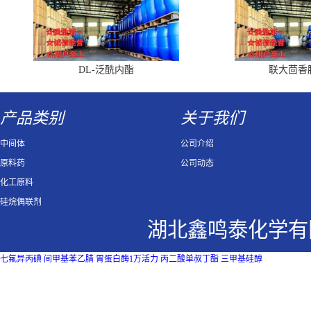
DL-泛酰内酯
联大茴香
产品类别
关于我们
中间体
公司介绍
原料药
公司动态
化工原料
硅烷偶联剂
湖北鑫鸣泰化学有
七氟异丙碘
间甲基苯乙腈
胃蛋白酶1万活力
丙二酸单叔丁酯
三甲基硅醇