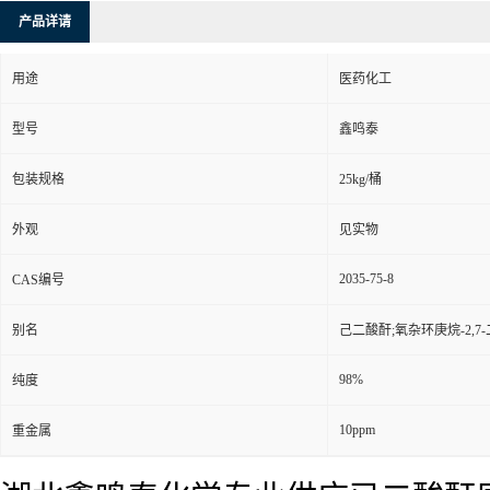
产品详请
用途
医药化工
型号
鑫鸣泰
包装规格
25kg/桶
外观
见实物
2035-75-8
CAS编号
别名
己二酸酐;氧杂环庚烷-2,7
98%
纯度
10ppm
重金属