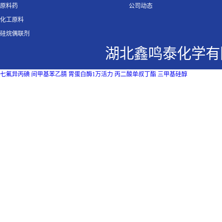
原料药
公司动态
化工原料
硅烷偶联剂
湖北鑫鸣泰化学有
七氟异丙碘
间甲基苯乙腈
胃蛋白酶1万活力
丙二酸单叔丁酯
三甲基硅醇