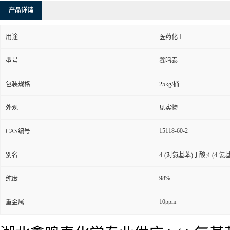
产品详请
用途
医药化工
型号
鑫鸣泰
包装规格
25kg/桶
外观
见实物
15118-60-2
CAS编号
别名
4-(对氨基苯)丁酸;4-(4
98%
纯度
10ppm
重金属