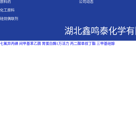
原料药
公司动态
化工原料
硅烷偶联剂
湖北鑫鸣泰化学有
七氟异丙碘
间甲基苯乙腈
胃蛋白酶1万活力
丙二酸单叔丁酯
三甲基硅醇