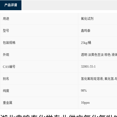
产品详请
用途
氟化试剂
型号
鑫鸣泰
包装规格
25kg/桶
外观
透明 淡黄色至淡 棕色 液
32001-55-1
CAS编号
别名
氢化氟吡啶溶液; 氟化氢-
98%
纯度
10ppm
重金属