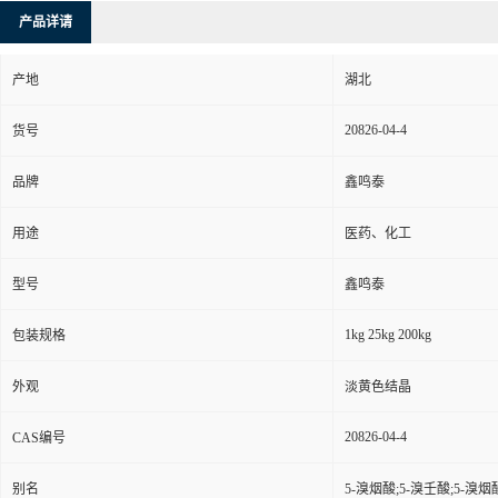
产品详请
产地
湖北
20826-04-4
货号
品牌
鑫鸣泰
用途
医药、化工
型号
鑫鸣泰
1kg 25kg 200kg
包装规格
外观
淡黄色结晶
20826-04-4
CAS编号
别名
5-溴烟酸;5-溴壬酸;5-溴烟酸