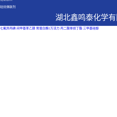
硅烷偶联剂
湖北鑫鸣泰化学有
七氟异丙碘
间甲基苯乙腈
胃蛋白酶1万活力
丙二酸单叔丁酯
三甲基硅醇