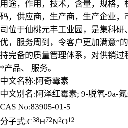
用途，作用，技术，含量，规格，标
码，供应商，生产商，生产企业，
司位于仙桃元丰工业园，是集科研
优，服务周到，令客户更加满意”
持完备的质量管理体系，对供销过
*产品、 服务。
中文名称:阿奇霉素
中文别名:阿泽红霉素; 9-脱氧-9a-氮杂
CAS No:83905-01-5
38
72
2
12
分子式:C
H
N
O