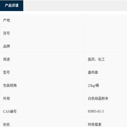
产品详请
产地
货号
品牌
用途
医药、化工
型号
鑫鸣泰
包装规格
25kg/桶
外观
白色结晶粉末
83905-01-5
CAS编号
别名
阿奇霉素