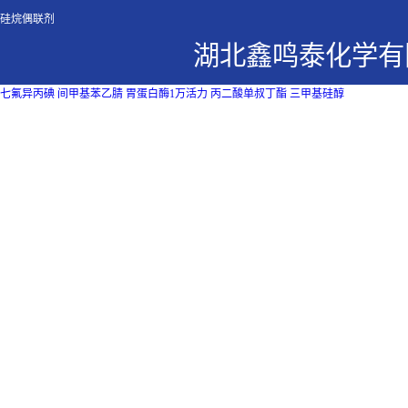
硅烷偶联剂
湖北鑫鸣泰化学有
七氟异丙碘
间甲基苯乙腈
胃蛋白酶1万活力
丙二酸单叔丁酯
三甲基硅醇