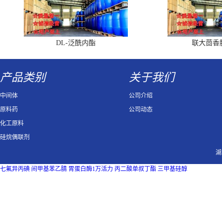
DL-泛酰内酯
联大茴香
产品类别
关于我们
中间体
公司介绍
原料药
公司动态
化工原料
硅烷偶联剂
湖
七氟异丙碘
间甲基苯乙腈
胃蛋白酶1万活力
丙二酸单叔丁酯
三甲基硅醇