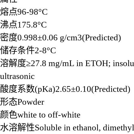
熔点96-98°C
沸点175.8°C
密度0.998±0.06 g/cm3(Predicted)
储存条件2-8°C
溶解度≥27.8 mg/mL in ETOH; insolubl
ultrasonic
酸度系数(pKa)2.65±0.10(Predicted)
形态Powder
颜色white to off-white
水溶解性Soluble in ethanol, dimethyl su