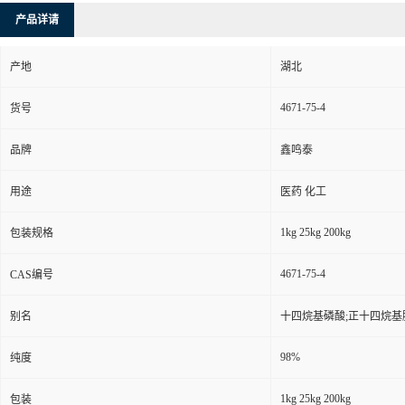
产品详请
产地
湖北
4671-75-4
货号
品牌
鑫鸣泰
用途
医药 化工
1kg 25kg 200kg
包装规格
4671-75-4
CAS编号
别名
十四烷基磷酸;正十四烷基膦
98%
纯度
1kg 25kg 200kg
包装