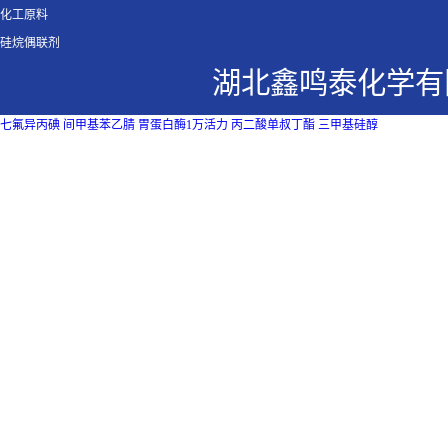
化工原料
硅烷偶联剂
湖北鑫鸣泰化学有
七氟异丙碘
间甲基苯乙腈
胃蛋白酶1万活力
丙二酸单叔丁酯
三甲基硅醇