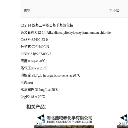
级别
工业级
C12-14-烷基二甲基乙基苄基氯化铵
英文名称:C12-14-Alkyldimethyl(ethylbenzyl)ammonium chloride
CAS号:85409-23-0
分子式:C23H42ClN
EINECS号:287-090-7
密度 0.82[at 20℃]
蒸气压0Pa at 25℃
溶解度 93.7g/L in organic solvents at 20 ℃
形态neat
水溶解性 312mg/L at 20℃
LogP2.48 at 20℃
相关产品：