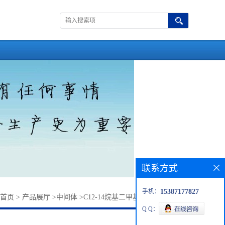
联系方式
手机：
15387177827
首页
>
产品展厅
>
中间体
>
C12-14烷基二甲基乙基苄基氯化铵
Q Q：