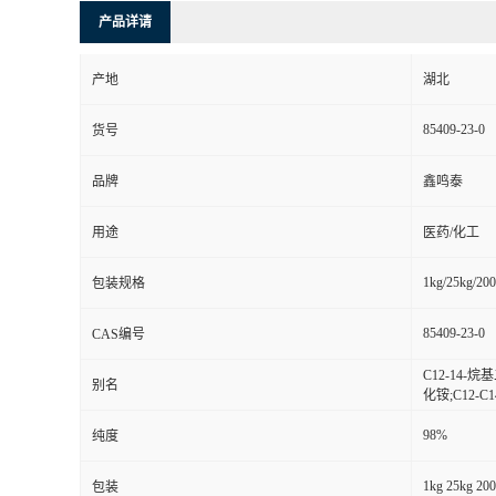
产品详请
产地
湖北
85409-23-0
货号
品牌
鑫鸣泰
用途
医药/化工
1kg/25kg/20
包装规格
85409-23-0
CAS编号
C12-14-
别名
化铵;C12-
98%
纯度
1kg 25kg 20
包装