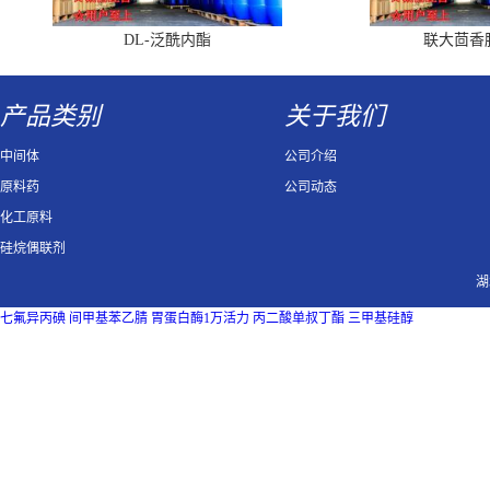
DL-泛酰内酯
联大茴香
产品类别
关于我们
中间体
公司介绍
原料药
公司动态
化工原料
硅烷偶联剂
湖
七氟异丙碘
间甲基苯乙腈
胃蛋白酶1万活力
丙二酸单叔丁酯
三甲基硅醇