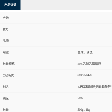
产品详请
产地
货号
品牌
用途
合成，清洗
包装规格
50%乙酸乙酯溶液
68957-94-8
CAS编号
别名
1-丙基磷酸酐;丙烷磷酸酐;
50%
纯度
500g , 1kg
包装